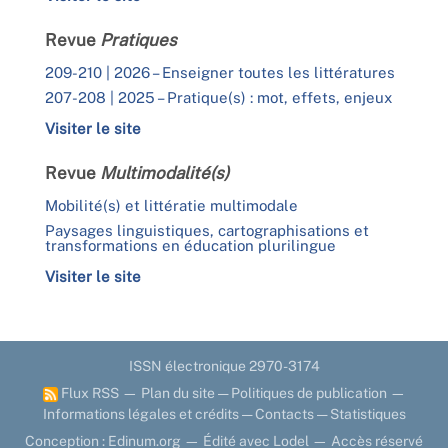
Revue
Pratiques
209-210 | 2026 – Enseigner toutes les littératures
207-208 | 2025 – Pratique(s) : mot, effets, enjeux
Visiter le site
Revue
Multimodalité(s)
Mobilité(s) et littératie multimodale
Paysages linguistiques, cartographisations et
transformations en éducation plurilingue
Visiter le site
ISSN électronique 2970-3174
Flux RSS
—
Plan du site
—
Politiques de publication
—
Informations légales et crédits
—
Contacts
—
Statistiques
Conception : Edinum.org
—
Édité avec Lodel
—
Accès réservé