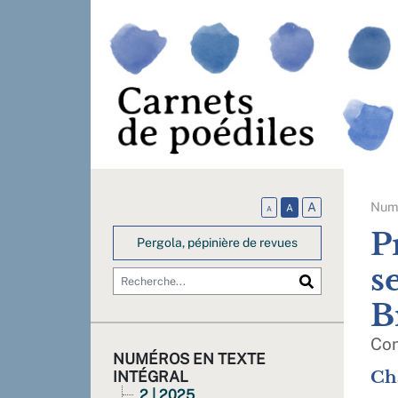
Num
A
A
A
P
Pergola, pépinière de revues
s
B
Con
NUMÉROS EN TEXTE
Ch
INTÉGRAL
2 | 2025