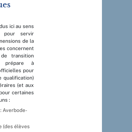
ues
dus ici au sens
 pour servir
mensions de la
ages concernent
de transition
i prépare à
fficielles pour
 qualification)
éraires (et aux
pour certaines
uns :
 : Averbode-
e (des élèves