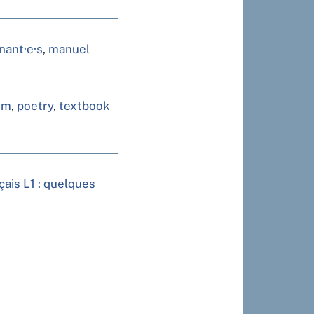
nant·e·s
,
manuel
em
,
poetry
,
textbook
çais L1 : quelques