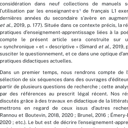
considération dans neuf collections de manuels sc
l’utilisation par les enseignant·e·s
de français L1 exe
1
dernières années du secondaire s’avère en augment
et al
., 2019, p. 177). Située dans ce contexte précis, la r
pratiques d’enseignement-apprentissage liées à la po
compte le présent article sera construite sur 
« synchronique » et « descriptive » (Simard
et al
., 2019, 
susciter le questionnement, et ce dans une optique d’a
pratiques didactiques actuelles.
Dans un premier temps, nous rendrons compte de l’
sélection de six séquences dans des ouvrages d’éditeur
partir de plusieurs questions de recherche ; cette anal
par des références au prescrit légal récent. Nos ré
discutés grâce à des travaux en didactique de la littérat
mettrons en regard de ceux issus d’autres recherc
Rannou et Boutevin, 2018, 2020 ; Brunel, 2016 ; Émery-
2020 ; etc.). Le but est de décrire l’enseignement-appr