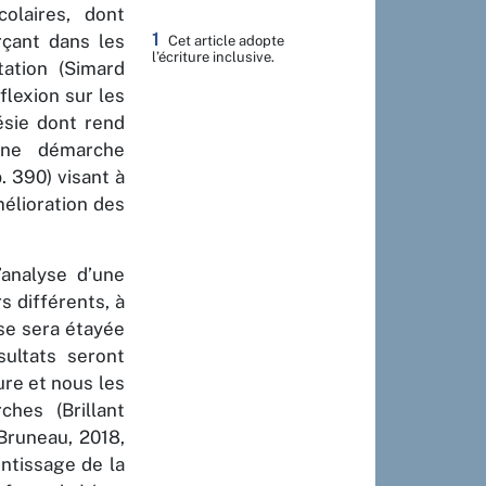
olaires, dont
1
rçant dans les
Cet article adopte
l’écriture inclusive.
ation (Simard
éflexion sur les
ésie dont rend
une démarche
p. 390) visant à
mélioration des
analyse d’une
s différents, à
yse sera étayée
sultats seront
ure et nous les
hes (Brillant
Bruneau, 2018,
entissage de la