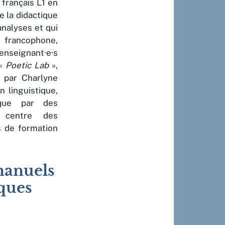
français L1 en
e la didactique
analyses et qui
e francophone,
 enseignant·e·s
 «
Poetic Lab
»,
 par Charlyne
n linguistique,
que par des
u centre des
s de formation
 manuels
lques