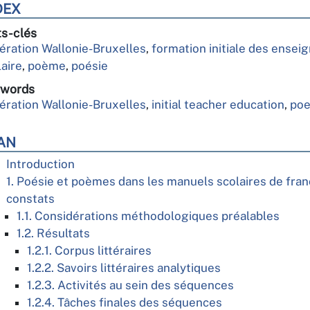
DEX
s-clés
ération Wallonie-Bruxelles
,
formation initiale des enseig
laire
,
poème
,
poésie
words
ération Wallonie-Bruxelles
,
initial teacher education
,
po
AN
Introduction
1. Poésie et poèmes dans les manuels scolaires de fran
constats
1.1. Considérations méthodologiques préalables
1.2. Résultats
1.2.1. Corpus littéraires
1.2.2. Savoirs littéraires analytiques
1.2.3. Activités au sein des séquences
1.2.4. Tâches finales des séquences