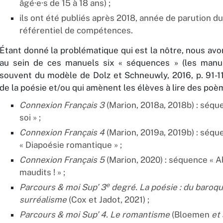
âgé·e·s de 15 à 18 ans) ;
ils ont été publiés après 2018, année de parution d
référentiel de compétences.
Étant donné la problématique qui est la nôtre, nous av
au sein de ces manuels six « séquences » (les manue
souvent du modèle de Dolz et Schneuwly, 2016, p. 91-11
de la poésie et/ou qui amènent les élèves à lire des poè
Connexion Français 3
(Marion, 2018a, 2018b) : séqu
soi » ;
Connexion Français 4
(Marion, 2019a, 2019b) : séqu
« Diapoésie romantique » ;
Connexion Français 5
(Marion, 2020) : séquence « A
maudits ! » ;
e
Parcours & moi Sup’ 3
degré. La poésie : du baroq
surréalisme
(Cox et Jadot, 2021) ;
Parcours & moi Sup’ 4. Le romantisme
(Bloemen
et 