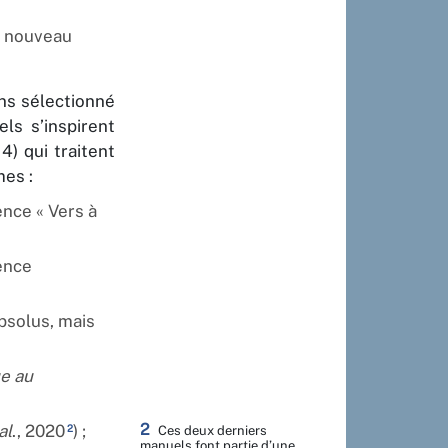
u nouveau
ons sélectionné
ls s’inspirent
4) qui traitent
mes :
ence « Vers à
ence
bsolus, mais
ue au
2
al
., 2020
) ;
2
Ces deux derniers
manuels font partie d’une