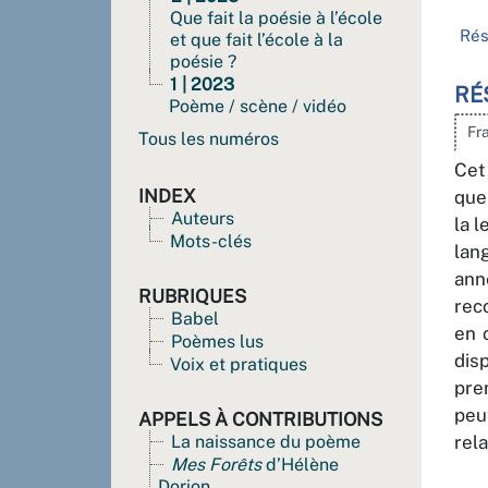
Que fait la poésie à l’école
Ré
et que fait l’école à la
poésie ?
1 | 2023
RÉ
Poème / scène / vidéo
Fr
Tous les numéros
Cet
INDEX
que
Auteurs
la 
Mots-clés
lan
ann
RUBRIQUES
rec
Babel
en 
Poèmes lus
dis
Voix et pratiques
pre
peu
APPELS À CONTRIBUTIONS
La naissance du poème
rel
Mes Forêts
d’Hélène
Dorion