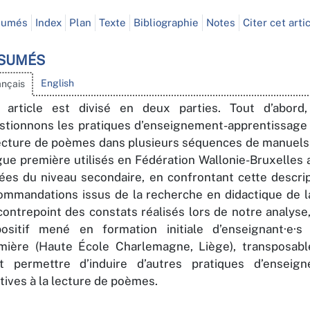
sumés
Index
Plan
Texte
Bibliographie
Notes
Citer cet arti
SUMÉS
English
ançais
 article est divisé en deux parties. Tout d’abord
stionnons les pratiques d’enseignement-apprentissage l
lecture de poèmes dans plusieurs séquences de manuels 
gue première utilisés en Fédération Wallonie-Bruxelles 
ées du niveau secondaire, en confrontant cette descri
ommandations issus de la recherche en didactique de la 
contrepoint des constats réalisés lors de notre analys
positif mené en formation initiale d’enseignant·e·s
mière (Haute École Charlemagne, Liège), transposabl
t permettre d’induire d’autres pratiques d’enseign
atives à la lecture de poèmes.