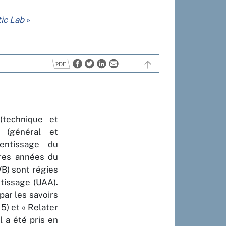
ic Lab
»
(technique et
n (général et
rentissage du
ères années du
B) sont régies
ntissage (UAA).
ar les savoirs
 5) et « Relater
l a été pris en