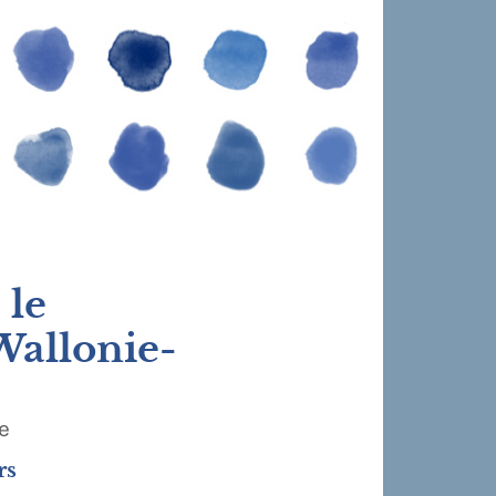
 le
Wallonie-
e
rs