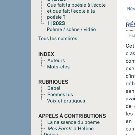
Que fait la poésie à l’école
Ré
et que fait l’école à la
poésie ?
1 | 2023
RÉ
Poème / scène / vidéo
Fr
Tous les numéros
Cet
cla
INDEX
Auteurs
com
Mots-clés
exe
d’i
RUBRIQUES
déb
Babel
sen
Poèmes lus
ava
Voix et pratiques
de 
les
APPELS À CONTRIBUTIONS
en 
La naissance du poème
Mes Forêts
d’Hélène
com
Dorion