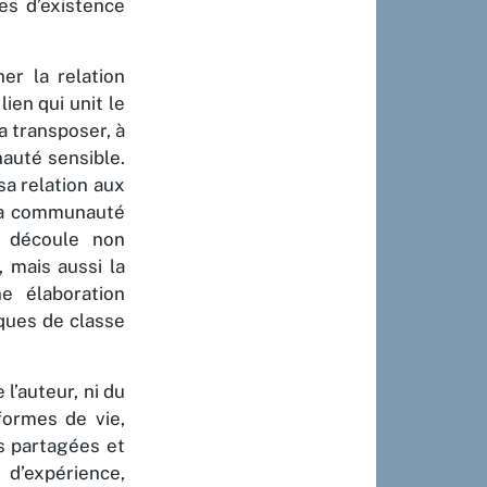
es d’existence
er la relation
ien qui unit le
la transposer, à
nauté sensible.
sa relation aux
e la communauté
n découle non
, mais aussi la
ne élaboration
iques de classe
 l’auteur, ni du
formes de vie,
s partagées et
 d’expérience,