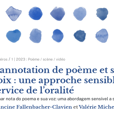
éros
1 | 2023 : Poème / scène / vidéo
’annotation de poème et 
oix : une approche sensib
ervice de l’oralité
ar nota do poema e sua voz: uma abordagem sensível a s
ancine
Fallenbacher-Clavien
et
Valérie
Miche