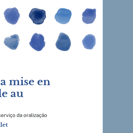
sa mise en
le au
erviço da oralização
let