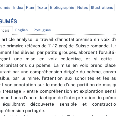
sumés
Index
Plan
Texte
Bibliographie
Notes
Illustrations
SUMÉS
English
Português
ançais
 article analyse le travail d’annotation/mise en voix 
sse primaire (élèves de 11-12 ans) de Suisse romande. Il
ment les élèves, par petits groupes, abordent l’oralité
rçant une mise en voix collective, et si cette a
nterprétations du poème. La mise en voix prend plac
utant par une compréhension dirigée du poème, constru
sible, par le mime, l’attention aux sonorités et les a
nt son annotation sur le mode d’une partition de musiq
« tressage » entre compréhension et exploration sensib
 conditions d’une didactique de l’interprétation du poèm
équilibrant découverte sensible et constructi
préhension partagée.