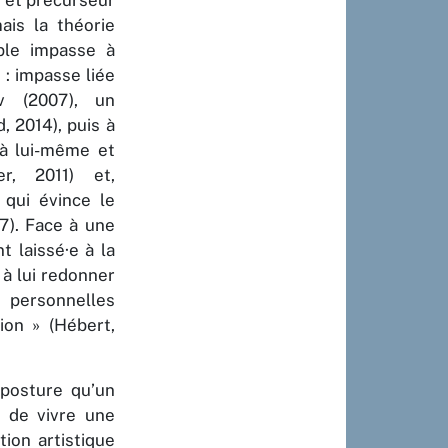
 et précurseur
ais la théorie
ple impasse à
 : impasse liée
v (2007), un
, 2014), puis à
u’à lui-même et
er, 2011) et,
 qui évince le
07). Face à une
t laissé·e à la
 à lui redonner
s personnelles
on » (Hébert,
 posture qu’un
n de vivre une
ion artistique