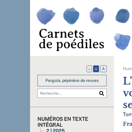
Num
A
A
A
L
Pergola, pépinière de revues
v
s
Tom
NUMÉROS EN TEXTE
Fr
INTÉGRAL
2 | 2025