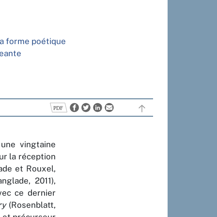
la forme poétique
geante
 une vingtaine
r la réception
lade et Rouxel,
nglade, 2011),
vec ce dernier
ry
(Rosenblatt,