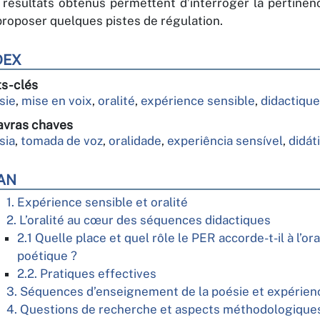
 résultats obtenus permettent d’interroger la pertinenc
proposer quelques pistes de régulation.
DEX
s-clés
sie
,
mise en voix
,
oralité
,
expérience sensible
,
didactique
avras chaves
sia
,
tomada de voz
,
oralidade
,
experiência sensível
,
didát
AN
1. Expérience sensible et oralité
2. L’oralité au cœur des séquences didactiques
2.1 Quelle place et quel rôle le PER accorde-t-il à l’or
poétique ?
2.2. Pratiques effectives
3. Séquences d’enseignement de la poésie et expérien
4. Questions de recherche et aspects méthodologique