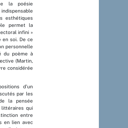
de la poésie
 indispensable
s esthétiques
ible permet la
ctoral infini »
é en soi. De ce
ion personnelle
té du poème à
ective (Martin,
vre considérée
positions d’un
scutés par les
, de la pensée
ittéraires qui
tinction entre
s en lien avec