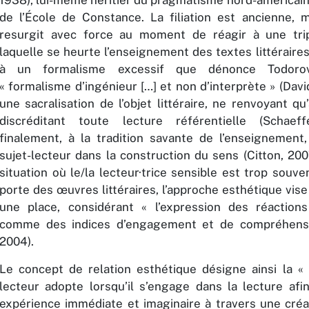
1938), lui-même héritier du pragmatisme nord-américain
de l’École de Constance. La filiation est ancienne, m
resurgit avec force au moment de réagir à une tri
laquelle se heurte l’enseignement des textes littéraires
à un formalisme excessif que dénonce Todoro
« formalisme d’ingénieur […] et non d’interprète » (David
une sacralisation de l’objet littéraire, ne renvoyant q
discréditant toute lecture référentielle (Schaeff
finalement, à la tradition savante de l’enseignement,
sujet-lecteur dans la construction du sens (Citton, 20
situation où le/la lecteur·trice sensible est trop souven
porte des œuvres littéraires, l’approche esthétique vise
une place, considérant « l’expression des réaction
comme des indices d’engagement et de compréhensi
2004).
Le concept de relation esthétique désigne ainsi la «
lecteur adopte lorsqu’il s’engage dans la lecture afi
expérience immédiate et imaginaire à travers une créat