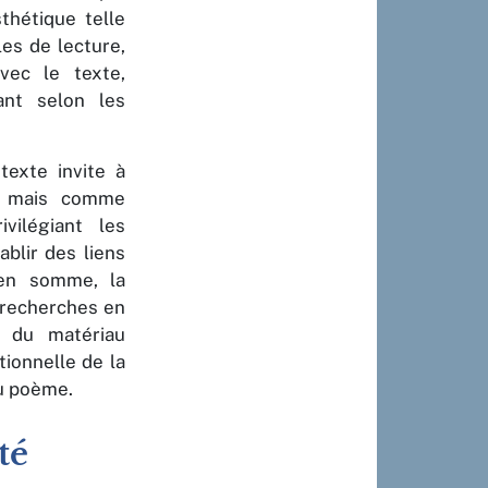
thétique telle
les de lecture,
vec le texte,
ant selon les
texte invite à
e, mais comme
ivilégiant les
tablir des liens
 en somme, la
 recherches en
té du matériau
tionnelle de la
du poème.
té