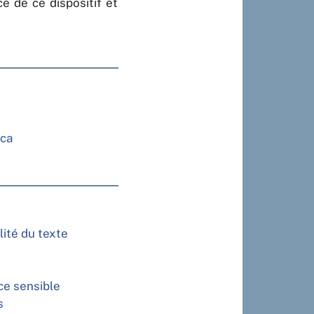
e de ce dispositif et
ica
alité du texte
ce sensible
s