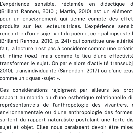
L’expérience sensible, réclamée en didactique 
(Brillant Rannou, 2010 ; Martin, 2010) est un élément
pour un enseignement qui tienne compte des effet
produits sur les lecteurs·trices. L’expérience sens
rencontre d’un « sujet » et du poème, ce « palimpseste le
(Brillant Rannou, 2010, p. 241) qui constitue une altérit
fait, la lecture n’est pas à considérer comme une créat
et intime (
ibid.
), mais comme le lieu d’une effectivi
transformer le sujet. On parle alors d’activité transsubj
2010), transindividuante (Simondon, 2017) ou d’une œu
comme un « quasi-sujet ».
Ces considérations rejoignent par ailleurs les pro
rapport au monde ou d’une esthétique relationnelle di
représentant·e·s de l’anthropologie des vivant·e·s
environnementale ou d’une anthropologie des formes l
sortent du rapport naturaliste postulant une forte dis
sujet et objet. Elles nous paraissent devoir être mise