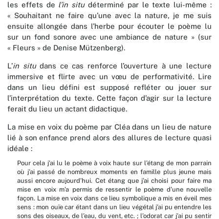
les effets de
l’in situ
déterminé par le texte lui-même :
« Souhaitant ne faire qu’une avec la nature, je me suis
ensuite allongée dans l’herbe pour écouter le poème lu
sur un fond sonore avec une ambiance de nature » (sur
« Fleurs » de Denise Mützenberg).
L’
in situ
dans ce cas renforce l’ouverture à une lecture
immersive et flirte avec un vœu de performativité. Lire
dans un lieu défini est supposé refléter ou jouer sur
l’interprétation du texte. Cette façon d’agir sur la lecture
ferait du lieu un actant didactique.
La mise en voix du poème par Cléa dans un lieu de nature
lié à son enfance prend alors des allures de lecture quasi
idéale :
Pour cela j’ai lu le poème à voix haute sur l’étang de mon parrain
où j’ai passé de nombreux moments en famille plus jeune mais
aussi encore aujourd’hui. Cet étang que j’ai choisi pour faire ma
mise en voix m’a permis de ressentir le poème d’une nouvelle
façon. La mise en voix dans ce lieu symbolique a mis en éveil mes
sens : mon ouïe car étant dans un lieu végétal j’ai pu entendre les
sons des oiseaux, de l’eau, du vent, etc. ; l’odorat car j’ai pu sentir