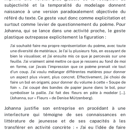
subjectivité et la temporalité du modelage donnent
naissance à une version paradoxalement objectivée du
référé du texte. Ce geste vaut donc comme explicitation et
surtout comme levier de questionnement du poème. Pour
Johanna, qui se lance dans une activité proche, le geste
plastique outrepasse explicitement la figuration :
J’ai souhaité faire ma propre représentation du poème, avec toute
une diversité de matériaux. Je l’ai lu plusieurs fois, en essayant de
bien le visualiser, et j’ai ensuite mis ce que je percevais sur une
feuille. J’ai vraiment aimé mettre ce que je ressens au fond de moi
en forme, car j’avais l’impression que ce poème prenait vie tout
d’un coup. J’ai voulu mélanger différentes matières pour donner
un aspect plus vivant, plus concret. Effectivement, j’ai choisi de
faire un bol en origami, pour donner du volume à cette « Soupe de
foin ». J’ai coupé des bandes de papier jaune dans le bol, pour
symboliser la paille. J’ai fait des fleurs en pâte à modeler […].
(Johanna, sur « Fleurs »
de Denise Mützenberg).
Johanna justifie son entreprise en procédant à une
interlecture qui témoigne de ses connaissances en
littérature de jeunesse et de ses capacités à les
transférer en activité concrète : « J’ai eu l’idée de faire