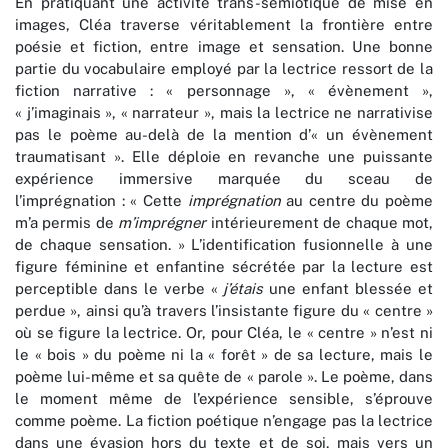
En pratiquant une activité trans-sémiotique de mise en
images, Cléa traverse véritablement la frontière entre
poésie et fiction, entre image et sensation. Une bonne
partie du vocabulaire employé par la lectrice ressort de la
fiction narrative : « personnage », « évènement »,
« j’imaginais », « narrateur », mais la lectrice ne narrativise
pas le poème au-delà de la mention d’« un évènement
traumatisant ». Elle déploie en revanche une puissante
expérience immersive marquée du sceau de
l’imprégnation : « Cette
imprégnation
au centre du poème
m’a permis de
m’imprégner
intérieurement de chaque mot,
de chaque sensation. » L’identification fusionnelle à une
figure féminine et enfantine sécrétée par la lecture est
perceptible dans le verbe «
j’étais
une enfant blessée et
perdue », ainsi qu’à travers l’insistante figure du « centre »
où se figure la lectrice. Or, pour Cléa, le « centre » n’est ni
le « bois » du poème ni la « forêt » de sa lecture, mais le
poème lui-même et sa quête de « parole ». Le poème, dans
le moment même de l’expérience sensible, s’éprouve
comme poème. La fiction poétique n’engage pas la lectrice
dans une évasion hors du texte et de soi, mais vers un