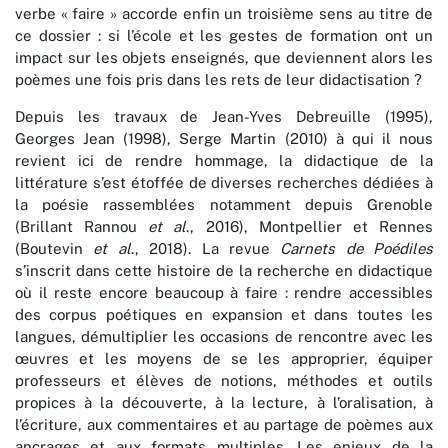
verbe « faire » accorde enfin un troisième sens au titre de
ce dossier : si l’école et les gestes de formation ont un
impact sur les objets enseignés, que deviennent alors les
poèmes une fois pris dans les rets de leur didactisation ?
Depuis les travaux de Jean-Yves Debreuille (1995),
Georges Jean (1998), Serge Martin (2010) à qui il nous
revient ici de rendre hommage, la didactique de la
littérature s’est étoffée de diverses recherches dédiées à
la poésie rassemblées notamment depuis Grenoble
(Brillant Rannou
et al
., 2016), Montpellier et Rennes
(Boutevin
et al
., 2018). La revue
Carnets de Poédiles
s’inscrit dans cette histoire de la recherche en didactique
où il reste encore beaucoup à faire : rendre accessibles
des corpus poétiques en expansion et dans toutes les
langues, démultiplier les occasions de rencontre avec les
œuvres et les moyens de se les approprier, équiper
professeurs et élèves de notions, méthodes et outils
propices à la découverte, à la lecture, à l’oralisation, à
l’écriture, aux commentaires et au partage de poèmes aux
ancrages et aux formats multiples. Les enjeux de la